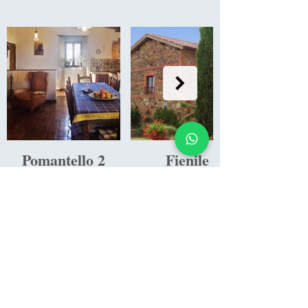
Pomantello 2
Fienile
Per 2-8 persone.
Per 2-4 persone.
Spettacolare vista da
Era una volta davvero un
tutte le finestre. Adatto
fienile. Questo
per 2 famiglie o un
appartamento sorprende
gruppo di amici.
per la sua struttura a
capriata e una vista da
sogno.